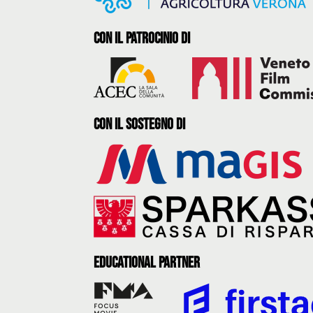
con il Patrocinio di
con il sostegno di
Educational partner