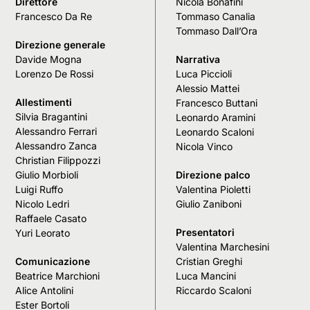
Direttore
Nicola Bonafini
Francesco Da Re
Tommaso Canalia
Tommaso Dall’Ora
Direzione generale
Davide Mogna
Narrativa
Lorenzo De Rossi
Luca Piccioli
Alessio Mattei
Allestimenti
Francesco Buttani
Silvia Bragantini
Leonardo Aramini
Alessandro Ferrari
Leonardo Scaloni
Alessandro Zanca
Nicola Vinco
Christian Filippozzi
Giulio Morbioli
Direzione palco
Luigi Ruffo
Valentina Pioletti
Nicolo Ledri
Giulio Zaniboni
Raffaele Casato
Presentatori
Yuri Leorato
Valentina Marchesini
Comunicazione
Cristian Greghi
Beatrice Marchioni
Luca Mancini
Alice Antolini
Riccardo Scaloni
Ester Bortoli