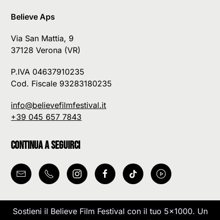
Believe Aps
Via San Mattia, 9
37128 Verona (VR)
P.IVA 04637910235
Cod. Fiscale 93283180235
info@believefilmfestival.it
+39 045 657 7843
Continua a seguirci
Sostieni il Believe Film Festival con il tuo 5x1000. Un
Le tue preferenze relative alla privacy