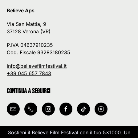
Believe Aps
Via San Mattia, 9
37128 Verona (VR)
P.IVA 04637910235
Cod. Fiscale 93283180235
info@believefilmfestival.it
+39 045 657 7843
Continua a seguirci
Sostieni il Believe Film Festival con il tuo 5x1000. Un
Le tue preferenze relative alla privacy