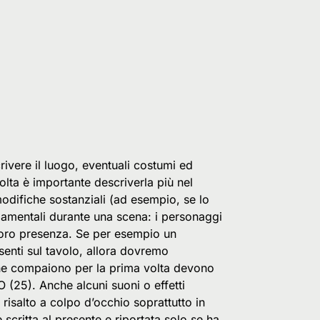
ivere il luogo, eventuali costumi ed
lta è importante descriverla più nel
modifiche sostanziali (ad esempio, se lo
damentali durante una scena: i personaggi
a loro presenza. Se per esempio un
senti sul tavolo, allora dovremo
 che compaiono per la prima volta devono
O (25). Anche alcuni suoni o effetti
risalto a colpo d’occhio soprattutto in
critta al presente e riportata solo se ha