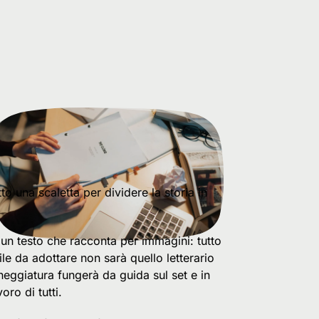
to una scaletta per dividere la storia in
i un testo che racconta per immagini: tutto
ile da adottare non sarà quello letterario
eggiatura fungerà da guida sul set e in
oro di tutti.