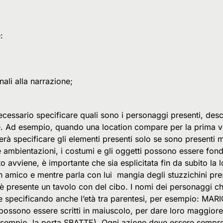
e:
nali alla narrazione;
cessario specificare quali sono i personaggi presenti, descr
ne. Ad esempio, quando una location compare per la prima vo
erà specificare gli elementi presenti solo se sono presenti 
e ambientazioni, i costumi e gli oggetti possono essere fon
to avviene, è importante che sia esplicitata fin da subito l
n amico e mentre parla con lui mangia degli stuzzichini pre
a è presente un tavolo con del cibo. I nomi dei personaggi
te specificando anche l’età tra parentesi, per esempio: MARI
possono essere scritti in maiuscolo, per dare loro maggiore 
esempio, la porta SBATTE). Ogni azione deve essere sempre s