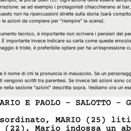
arrazione: se ad esempio i protagonisti chiacchierano al bar
 questo non ha ripercussioni dirette sulla storia (sarà compito
o le azioni da compiere per “riempire” la scena).
mento tecnico, è importante non scrivere i pensieri dei pe
o. È importante invece indicare su carta come queste emozi
aggio è triste, è preferibile optare per ha un’espressione c
re il nome di chi la pronuncia in maiuscolo. Se un personag
sti vengono scritti tra parentesi. Se invece tali azioni sono
e nella sezione “azioni” descritta sopra. Vediamo ora un es