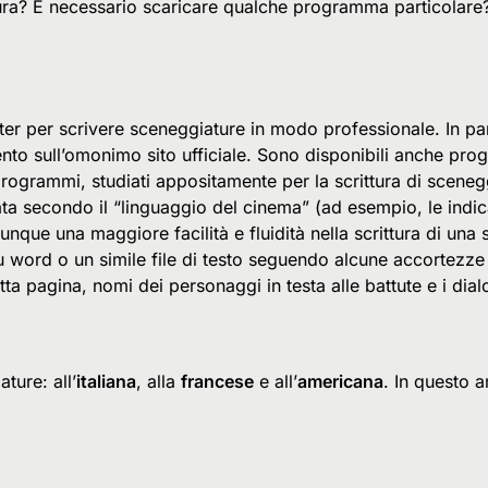
ra? È necessario scaricare qualche programma particolare?
 per scrivere sceneggiature in modo professionale. In parti
nto sull’omonimo sito ufficiale. Sono disponibili anche pr
programmi, studiati appositamente per la scrittura di sceneg
a secondo il “linguaggio del cinema” (ad esempio, le indicaz
unque una maggiore facilità e fluidità nella scrittura di una
 word o un simile file di testo seguendo alcune accortezze p
utta pagina, nomi dei personaggi in testa alle battute e i dia
ture: all’
italiana
, alla
francese
e all’
americana
. In questo 