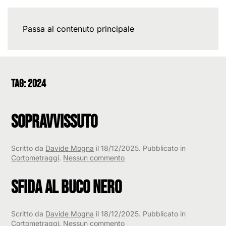
Passa al contenuto principale
Tag:
2024
Sopravvissuto
Scritto da
Davide Mogna
il
18/12/2025
. Pubblicato in
su
Cortometraggi
.
Nessun commento
Sopravvissuto
Sfida al Buco Nero
Scritto da
Davide Mogna
il
18/12/2025
. Pubblicato in
su
Cortometraggi
.
Nessun commento