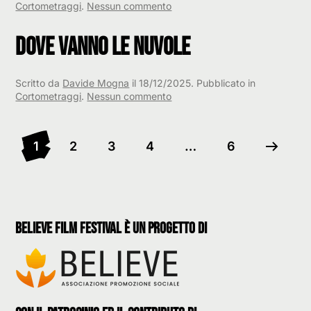
su
Cortometraggi
.
Nessun commento
Fuorifuoco
Dove Vanno le Nuvole
Scritto da
Davide Mogna
il
18/12/2025
. Pubblicato in
su
Cortometraggi
.
Nessun commento
Dove
Vanno
le
1
2
3
4
…
6
Nuvole
believe film festival è un progetto di