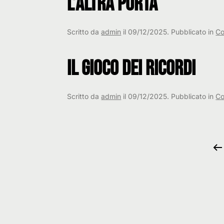
L’Altra Porta
Scritto da
admin
il
09/12/2025
. Pubblicato in
Co
Il Gioco dei Ricordi
Scritto da
admin
il
09/12/2025
. Pubblicato in
Co