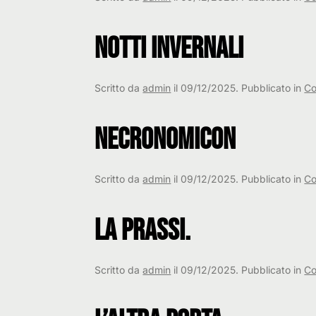
Notti Invernali
Scritto da
admin
il
09/12/2025
. Pubblicato in
Co
Necronomicon
Scritto da
admin
il
09/12/2025
. Pubblicato in
Co
La Prassi.
Scritto da
admin
il
09/12/2025
. Pubblicato in
Co