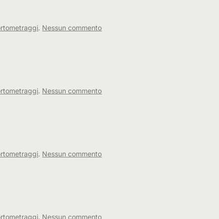
su
rtometraggi
.
Nessun commento
Vivere
ora
su
rtometraggi
.
Nessun commento
Boxed
su
rtometraggi
.
Nessun commento
Crescere
bambino
su
rtometraggi
.
Nessun commento