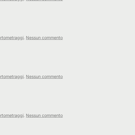
Un
Prato
in
Fiore
su
rtometraggi
.
Nessun commento
Notti
Invernali
su
rtometraggi
.
Nessun commento
Necronomicon
su
rtometraggi
.
Nessun commento
La
Prassi.