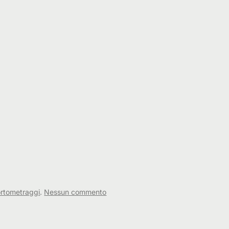
su
rtometraggi
.
Nessun commento
Stesse
stelle