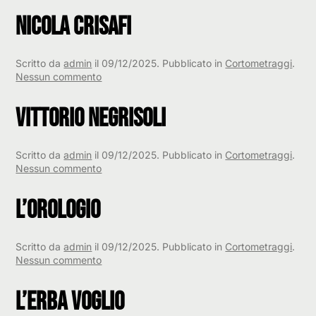
Aramini,
Nicola Crisafi
Simone
Caldonazzi
Scritto da
admin
il
09/12/2025
. Pubblicato in
Cortometraggi
.
su
Nessun commento
Nicola
Crisafi
Vittorio Negrisoli
Scritto da
admin
il
09/12/2025
. Pubblicato in
Cortometraggi
.
su
Nessun commento
Vittorio
Negrisoli
L’Orologio
Scritto da
admin
il
09/12/2025
. Pubblicato in
Cortometraggi
.
su
Nessun commento
L’Orologio
L’Erba Voglio