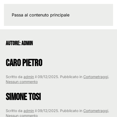
Passa al contenuto principale
Autore:
admin
Caro Pietro
Scritto da
admin
il
09/12/2025
. Pubblicato in
Cortometraggi
.
su
Nessun commento
Caro
Pietro
Simone Tosi
Scritto da
admin
il
09/12/2025
. Pubblicato in
Cortometraggi
.
su
Nessun commento