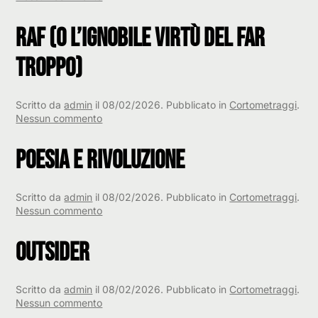
Ricorderai?
Raf (o l’ignobile virtù del far
troppo)
Scritto da
admin
il
08/02/2026
. Pubblicato in
Cortometraggi
.
su
Nessun commento
Raf
(o
Poesia e Rivoluzione
l’ignobile
virtù
del
Scritto da
admin
il
08/02/2026
. Pubblicato in
Cortometraggi
.
far
su
Nessun commento
troppo)
Poesia
e
Outsider
Rivoluzione
Scritto da
admin
il
08/02/2026
. Pubblicato in
Cortometraggi
.
su
Nessun commento
Outsider