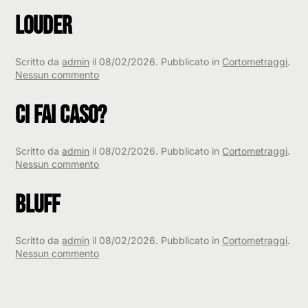
Louder
Scritto da
admin
il
08/02/2026
. Pubblicato in
Cortometraggi
.
su
Nessun commento
Louder
Ci fai caso?
Scritto da
admin
il
08/02/2026
. Pubblicato in
Cortometraggi
.
su
Nessun commento
Ci
fai
Bluff
caso?
Scritto da
admin
il
08/02/2026
. Pubblicato in
Cortometraggi
.
su
Nessun commento
Bluff