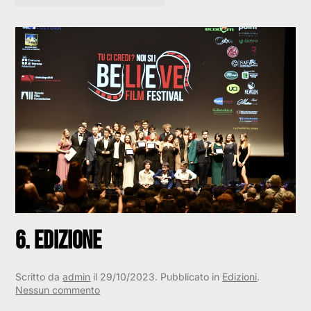
6. Edizione
Scritto da
admin
il
29/10/2023
. Pubblicato in
Edizioni
.
su
Nessun commento
6.