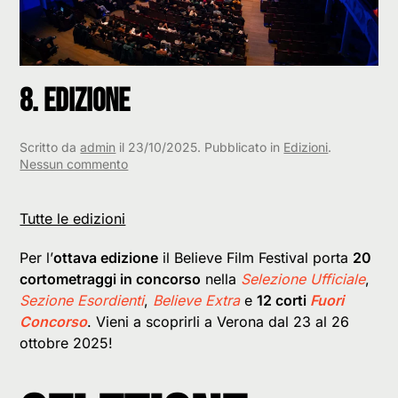
8. Edizione
Scritto da
admin
il
23/10/2025
. Pubblicato in
Edizioni
.
su
Nessun commento
8.
Edizione
Tutte le edizioni
Per l’
ottava edizione
il Believe Film Festival porta
20
cortometraggi in concorso
nella
Selezione Ufficiale
,
Sezione Esordienti
,
Believe Extra
e
12 corti
Fuori
Concorso
. Vieni a scoprirli a Verona dal 23 al 26
ottobre 2025!