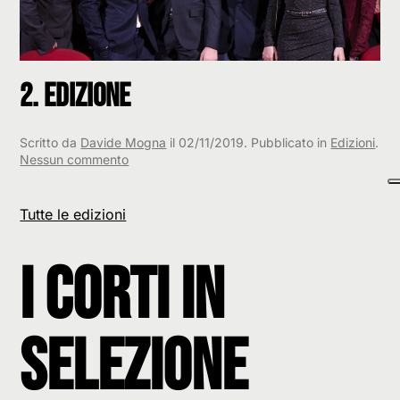
2. Edizione
Scritto da
Davide Mogna
il
02/11/2019
. Pubblicato in
Edizioni
.
su
Nessun commento
2.
Edizione
Tutte le edizioni
I corti in
selezione