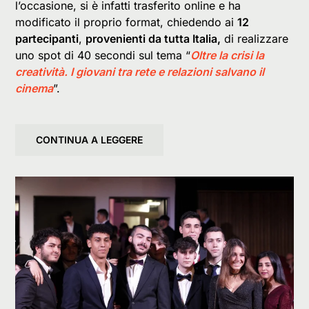
l’occasione, si è infatti trasferito online e ha
modificato il proprio format, chiedendo ai
12
partecipanti
,
provenienti da tutta Italia,
di realizzare
uno spot di 40 secondi sul tema “
Oltre la crisi la
creatività. I giovani tra rete e relazioni salvano il
cinema
”.
CONTINUA A LEGGERE