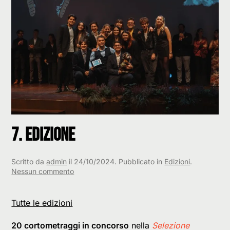
7. edizione
Scritto da
admin
il
24/10/2024
. Pubblicato in
Edizioni
.
su
Nessun commento
7.
edizione
Tutte le edizioni
20 cortometraggi in concorso
nella
Selezione