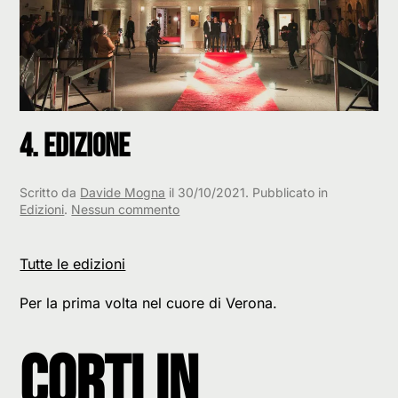
4. Edizione
Scritto da
Davide Mogna
il
30/10/2021
. Pubblicato in
su
Edizioni
.
Nessun commento
4.
Edizione
Tutte le edizioni
Per la prima volta nel cuore di Verona.
Corti in