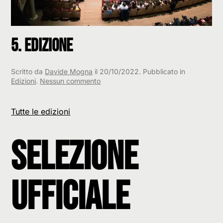
5. Edizione
Scritto da
Davide Mogna
il
20/10/2022
. Pubblicato in
su
Edizioni
.
Nessun commento
5.
Edizione
Tutte le edizioni
Selezione
Ufficiale